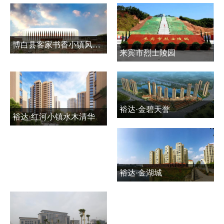
博白县客家书香小镇风情商贸城公共基础设施建设项目
来宾市烈士陵园
裕达·金碧天誉
裕达·红河小镇水木清华
裕达·金湖城